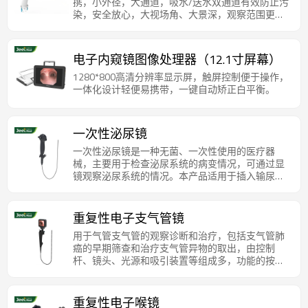
携，小外径，大通道，吸水/送水双通道有效防止污
染，安全放心，大视场角、大景深，观察范围更
广，观察距离更远。
电子内窥镜图像处理器（12.1寸屏幕）
1280*800高清分辨率显示屏，触屏控制便于操作，
一体化设计轻便易携带，一键自动矫正白平衡。
一次性泌尿镜
一次性泌尿镜是一种无菌、一次性使用的医疗器
械，主要用于检查泌尿系统的病变情况，可通过显
镜观察泌尿系统的情况。本产品适用于插入输尿
管、肾盂内，对输尿管肾盂进行观察诊断或治疗
用，多功能按键配合275°双向弯曲，提升操作灵活
性。
重复性电子支气管镜
用于气管支气管的观察诊断和治疗，包括支气管肺
癌的早期筛查和治疗支气管异物的取出，由控制
杆、镜头、光源和吸引装置等组成多，功能的按键
加上吸引按键防脱牢固吸引，配合3.5寸高清晰显示
屏，360遥感专利设计精准指向。
重复性电子喉镜